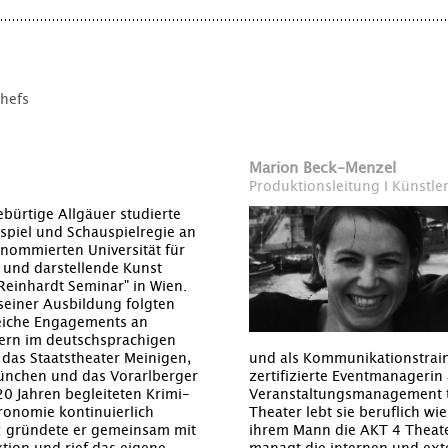
hefs
Marion Beck-Menzel
Produktionsleitung I Künstle
ebürtige Allgäuer studierte
spiel und Schauspielregie an
enommierten Universität für
 und darstellende Kunst
Reinhardt Seminar" in Wien.
seiner Ausbildung folgten
eiche Engagements an
ern im deutschsprachigen
 das Staatstheater Meinigen,
und als Kommunikationstraine
München und das Vorarlberger
zertifizierte Eventmanagerin 
0 Jahren begleiteten Krimi-
Veranstaltungsmanagement tä
ronomie kontinuierlich
Theater lebt sie beruflich wi
2 gründete er gemeinsam mit
ihrem Mann die AKT 4 Theat