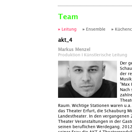
Team
Leitung
Ensemble
Küchenc
akt_4
Markus Menzel
Produktion I Künstlerische Leitung
Der g
Schau
der r
Musik
"Max 
Nach 
zahlr
Theat
Raum. Wichtige Stationen waren u.a.
das Theater Erfurt, die Schauburg 
Landestheater. In den vergangenen 2
Theater Veranstaltungen in der Gast
seinen beruflichen Werdegang. 201