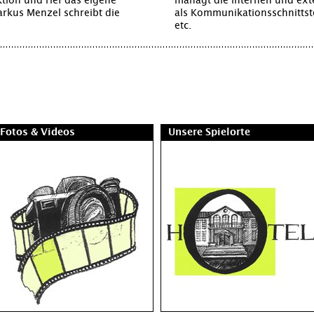
tion und rief das eigene
managt die internen und ext
rkus Menzel schreibt die
als Kommunikationsschnittst
etc.
Fotos & Videos
Unsere Spielorte