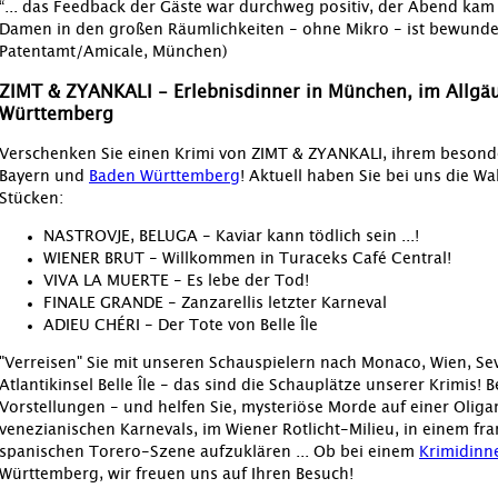
“... das Feedback der Gäste war durchweg positiv, der Abend kam
Damen in den großen Räumlichkeiten - ohne Mikro - ist bewunder
Patentamt/Amicale, München)
ZIMT & ZYANKALI - Erlebnisdinner in München, im Allgäu
Württemberg
Verschenken Sie einen Krimi von ZIMT & ZYANKALI, ihrem besond
Bayern und
Baden Württemberg
! Aktuell haben Sie bei uns die W
Stücken:
NASTROVJE, BELUGA - Kaviar kann tödlich sein ...!
WIENER BRUT - Willkommen in Turaceks Café Central!
VIVA LA MUERTE - Es lebe der Tod!
FINALE GRANDE - Zanzarellis letzter Karneval
ADIEU CHÉRI - Der Tote von Belle Île
"Verreisen" Sie mit unseren Schauspielern nach Monaco, Wien, Sev
Atlantikinsel Belle Île - das sind die Schauplätze unserer Krimis!
Vorstellungen - und helfen Sie, mysteriöse Morde auf einer Olig
venezianischen Karnevals, im Wiener Rotlicht-Milieu, in einem fr
spanischen Torero-Szene aufzuklären ... Ob bei einem
Krimidinne
Württemberg, wir freuen uns auf Ihren Besuch!