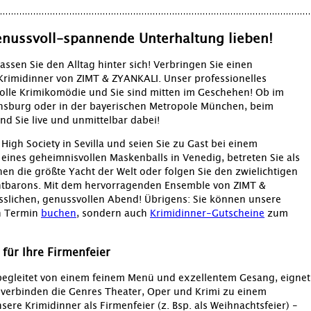
genussvoll-spannende Unterhaltung lieben!
ssen Sie den Alltag hinter sich! Verbringen Sie einen
rimidinner von ZIMT & ZYANKALI. Unser professionelles
olle Krimikomödie und Sie sind mitten im Geschehen! Ob im
nsburg oder in der bayerischen Metropole München, beim
d Sie live und unmittelbar dabei!
High Society in Sevilla und seien Sie zu Gast bei einem
eines geheimnisvollen Maskenballs in Venedig, betreten Sie als
en die größte Yacht der Welt oder folgen Sie den zwielichtigen
htbarons. Mit dem hervorragenden Ensemble von ZIMT &
sslichen, genussvollen Abend! Übrigens: Sie können unsere
en Termin
buchen
, sondern auch
Krimidinner-Gutscheine
zum
für Ihre Firmenfeier
begleitet von einem feinem Menü und exzellentem Gesang, eignet
ir verbinden die Genres Theater, Oper und Krimi zu einem
sere Krimidinner als Firmenfeier (z. Bsp. als Weihnachtsfeier) -